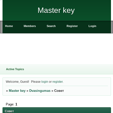
Master key
Home
Members
Search
Register
Login
Active Topics
Welcome, Guest!
Please
login
or
register
.
»
Master key
»
Dvasingumas
»
Совет
Page:
1
Совет