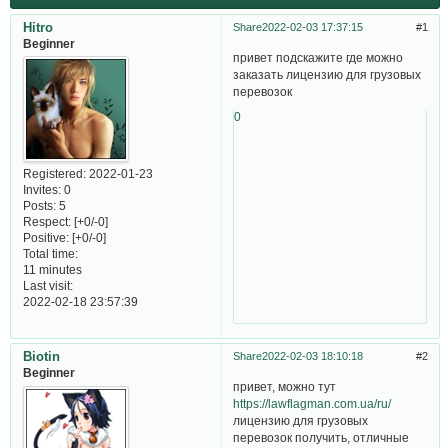
Hitro
Share
2022-02-03 17:37:15
1
Beginner
привет подскажите где можно
заказать лицензию для грузовых
перевозок
0
Registered
: 2022-01-23
Invites:
0
Posts:
5
Respect:
[+0/-0]
Positive:
[+0/-0]
Total time:
11 minutes
Last visit:
2022-02-18 23:57:39
Biotin
Share
2022-02-03 18:10:18
2
Beginner
привет, можно тут
https://lawflagman.com.ua/ru/
лицензию для грузовых
перевозок получить, отличные